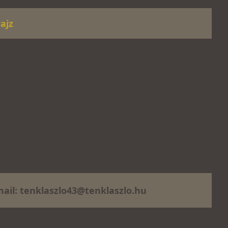
rajz
ail:
tenklaszlo43@tenklaszlo.hu