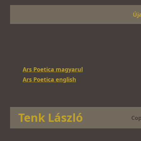
Új
Ars Poetica magyarul
Ars Poetica english
Tenk László
Cop