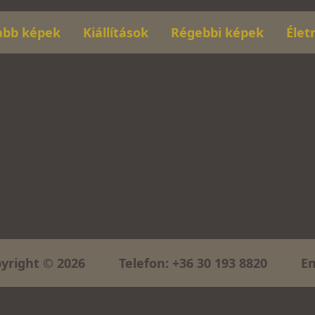
abb képek
Kiállítások
Régebbi képek
Élet
yright © 2026
Telefon:
+36 30 193 8820
Em