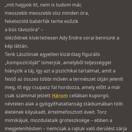
„mit hagyok itt, nem is tudom már,
messzebb messzebb visz minden óra,
feketezöld babérfák terhe esőzik
a bús távozóra” –
idéződnek kísértetiesen Ady Endre sorai bennünk a
kép láttán.
Tenk Lászlónak egyetlen kizárólag figurális
„kompozícióját” ismerjük, amelyből teljességgel
hiányzik a táj, így azt a pszichikai tartalmat, amit a
festő az összes többi művén a természet útján jelenít
meg, itt egy csupasz fal hordozza, amely előtt a már
csak számmal jelzett
Három
cellában kuporgó,
névtelen alak a gyógyíthatatlanság stádiumában tölti
életének kilyukadt, értelmefosztott éveit. Torz
mimikájuk, mozdulataik groteszksége – ebben a
megjelenítésben – nemcsak a rajtuk való derülést zárja