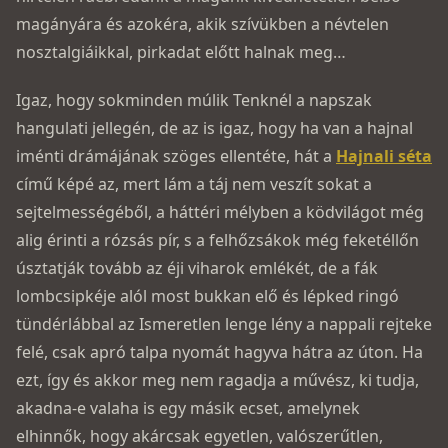
magányára és azokéra, akik szívükben a névtelen
nosztalgiáikkal, pirkadat előtt halnak meg…
Igaz, hogy sokminden múlik Tenknél a napszak
hangulati jellegén, de az is igaz, hogy ha van a hajnal
iménti drámájának szöges ellentéte, hát a
Hajnali séta
című képé az, mert lám a táj nem veszít sokat a
sejtelmességéből, a háttéri mélyben a ködvilágot még
alig érinti a rózsás pír, s a felhőzsákok még feketéllőn
úsztatják tovább az éji viharok emlékét, de a fák
lombcsipkéje alól most bukkan elő és lépked ringó
tündérlábbal az Ismeretlen lenge lény a nappali rejteke
felé, csak apró talpa nyomát hagyva hátra az úton. Ha
ezt, így és akkor meg nem ragadja a művész, ki tudja,
akadna-e valaha is egy másik ecset, amelynek
elhinnők, hogy akárcsak egyetlen, valószerűtlen,