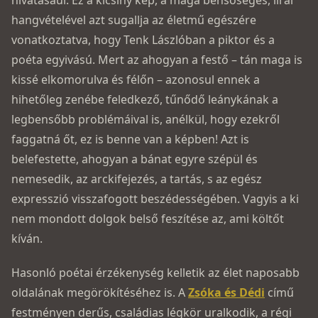
hivatásául. Ez a kicsiny kép, a maga bensőséges, lírai
hangvételével azt sugallja az életmű egészére
vonatkoztatva, hogy Tenk Lászlóban a piktor és a
poéta egyivású. Mert az ahogyan a festő – tán maga is
kissé elkomorulva és félőn – azonosul ennek a
hihetőleg zenébe feledkező, tűnődő leánykának a
legbensőbb problémáival is, anélkül, hogy ezekről
faggatná őt, ez is benne van a képben! Azt is
belefestette, ahogyan a bánat egyre szépül és
nemesedik, az arckifejezés, a tartás, s az egész
expresszió visszafogott beszédességében. Vagyis a ki
nem mondott dolgok belső feszítése az, ami költőt
kíván.
Hasonló poétai érzékenység kelletik az élet naposabb
oldalának megörökítéséhez is. A
Zsóka és Dédi
című
festményen derűs, családias légkör uralkodik, a régi