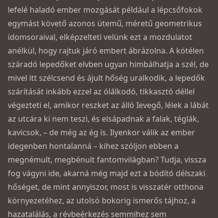
lefelé haladó ember mozgását például a lépcsőfokok
egymást követő azonos ütemű, méretű geometrikus
idomsoraival, elképzelteti velünk ezt a mozdulatot
anélkül, hogy rajtuk járó embert ábrázolna. A kötélen
száradó lepedőket elvben ugyan himbálhatja a szél, de
mivel itt szélcsend és ájult hőség uralkodik, a lepedők
szárítását inkább ezzel az ólálkodó, tikkasztó déllel
végezteti el, amikor reszket az álló Ievegő, lélek a lábát
az utcára ki nem teszi, és elsápadnak a falak, téglák,
kavicsok, – de még az ég is. Ilyenkor válik az ember
idegenben hontalanná – kihez szóljon ebben a
megnémult, megbénult fantomvilágban? Tudja, vissza
fog vágyni ide, akarná még majd ezt a bódító délszaki
hőséget, de mint annyiszor, most is visszatér otthona
környezetéhez, az utolsó bokorig ismerős tájhoz, a
hazatalálás, a révbeérkezés semmihez sem