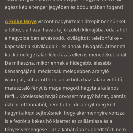
egész kép a tenger jegyében és bódulatában fogant!
A Fülke fénye
viszont nagyhirtelen átrepít bennünket
a télbe, s a hazai havas táj érzületi klímájába, oda, ahol
a hegyoldalban árváskodó, kivilágított telefonfülke –
kapcsolat a külvilággal? -­ és annak hívogató, átmeneti
kuckómelege talán lélekfázás ellen is menedéket kínál.
De mihaszna, mikor ennek a hidegebb, élesebb
kénsárgájánál mégiscsak melegebben aranyló
ívlámpát, sőt az otthoni ablakból a ház falára vetődő,
marasztaló fényt is maga mögött hagyta a kalapos
férfi… Kötelesség hívja? orvosért megy? bánat, bántás
űzte el otthonából, nem tudni, de annyit meg kell
hagyni a képi sejtetésnek, hogy akármennyire vonzza
is e festőt a kékes hó kísérteties csillámlása és a
fények versengése – az a kabátjába süppedt férfi nem