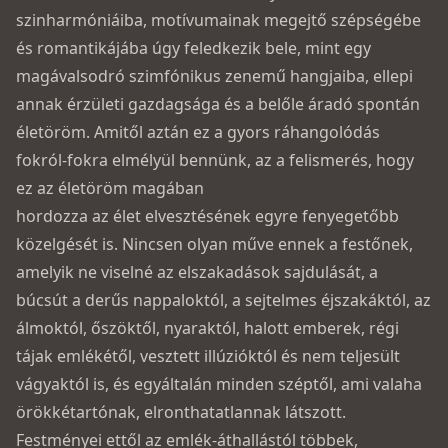
szinharmóniáiba, motívumainak megejtő szépségébe
és romantikájába úgy feledkezik bele, mint egy
magávalsodró szimfónikus zenemű hangjaiba, ellepi
annak érzületi gazdagsága és a belőle áradó spontán
életöröm. Amitől aztán ez a gyors ráhangolódás
fokról-fokra elmélyül bennünk, az a felismerés, hogy
ez az életöröm magában
hordozza az élet elvesztésének egyre fenyegetőbb
közelgését is. Nincsen olyan műve ennek a festőnek,
amelyik ne viselné az elszakadások sajdulását, a
búcsút a derűs nappaloktól, a sejtelmes éjszakáktól, az
álmoktól, őszöktől, nyarak­tól, halott emberek, régi
tájak emlékétől, vesztett illúzióktól és nem teljesült
vágyaktól is, és egyál­talán minden széptől, ami valaha
örökkétartónak, elronthatatlannak látszott.
Festményei ettől az emlék-áthallástól többek,