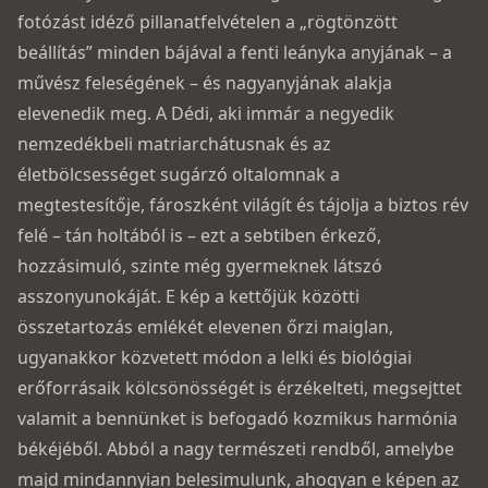
fotózást idéző pillanatfelvételen a „rögtönzött
beállítás” minden bájával a fenti leányka anyjának – a
művész feleségének – és nagyanyjának alakja
elevenedik meg. A Dédi, aki immár a negyedik
nemzedékbeli matriarchátusnak és az
életbölcsességet sugárzó oltalomnak a
megtestesítője, fároszként világít és tájolja a biztos rév
felé – tán holtából is – ezt a sebtiben érkező,
hozzásimuló, szinte még gyermeknek látszó
asszonyunokáját. E kép a kettőjük közötti
összetartozás emlékét elevenen őrzi maiglan,
ugyanakkor közvetett módon a lelki és biológiai
erőforrásaik kölcsönösségét is érzékelteti, megsejttet
valamit a bennünket is befogadó kozmikus harmónia
békéjéből. Abból a nagy természeti rendből, amelybe
majd mindannyian belesimulunk, ahogyan e képen az