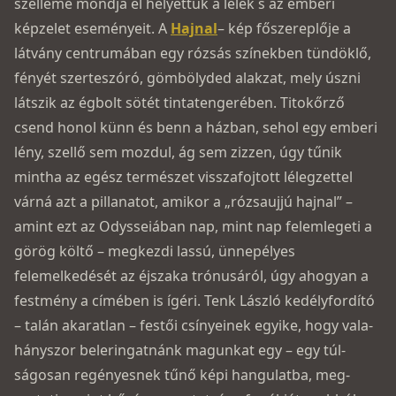
szelleme mondja el helyettük a lélek s az emberi
képzelet eseményeit. A
Hajnal
– kép főszereplője a
látvány centrumában egy rózsás színekben tündöklő,
fényét szerteszóró, gömbölyded alakzat, mely úszni
látszik az égbolt sötét tintatengerében. Titokőrző
csend honol künn és benn a házban, sehol egy emberi
lény, szellő sem mozdul, ág sem zizzen, úgy tűnik
mintha az egész természet visszafojtott lélegzettel
várná azt a pillanatot, amikor a „rózsaujjú hajnal” –
amint ezt az Odysseiában nap, mint nap felemlegeti a
görög költő – megkezdi lassú, ünnepélyes
felemelkedését az éjszaka trónusáról, úgy ahogyan a
festmény a címében is ígéri. Tenk László kedélyfordító
– talán akaratlan – festői csínyeinek egyike, hogy vala­
hányszor beleringatnánk magunkat egy – egy túl­
ságosan regényesnek tűnő képi hangulatba, meg­