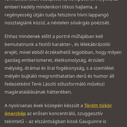
emberi kedély mindenkori titkos hajlama, a
regényesség útján tudja felszínre hívni lappangó
nosztalgiánk közül, a névtelen sóvárgás poézisét.
Ehhez mindenek előtt a portré műfajában kell
bemutatnunk a festői karakter-, és lélekábrázolói
erejét, mivel ebből érzékelhető legjobban, hogy milyen
gazdag emberismeret, életkomolyság, érzületi
mélység, drámai és lírai fogékonyság, s a szemlélet
mélyén bujkáló megronthatatlan derű és humor áll
fedezetként Tenk László stílusformáló művészi
magáratalálásának hátterében.
A nyolcvanas évek közepén készült a
Törött tükör
önarckép
az erősen koncentráló, szuggesztív
tekintetű – az elszántságban kissé Gauguinre is