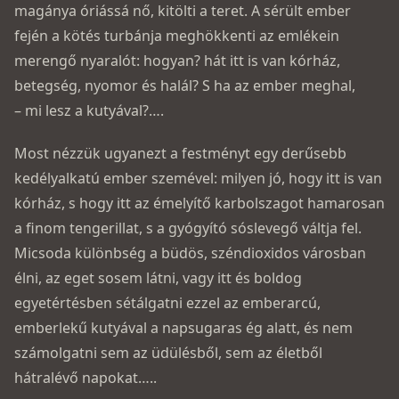
magánya óriássá nő, kitölti a teret. A sérült ember
fején a kötés turbánja meghökkenti az emlékein
merengő nyaralót: hogyan? hát itt is van kórház,
betegség, nyomor és halál? S ha az ember meghal,
– mi lesz a kutyával?….
Most nézzük ugyanezt a festményt egy derűsebb
kedélyalkatú ember szemével: milyen jó, hogy itt is van
kórház, s hogy itt az émelyítő karbolszagot hamarosan
a finom tengerillat, s a gyógyító sóslevegő váltja fel.
Micsoda különbség a büdös, széndioxidos városban
élni, az eget sosem látni, vagy itt és boldog
egyetértésben sétálgatni ezzel az emberarcú,
emberlekű kutyával a napsugaras ég alatt, és nem
számolgatni sem az üdülésből, sem az életből
hátralévő napokat…..