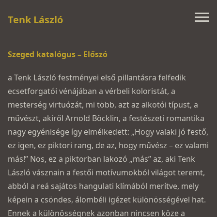
Tenk László
Szeged katalógus – Előszó
a Tenk László festményei első pillantásra felfedik
ecsetforgatói vénájában a vérbeli koloristát, a
mesterség virtuózát, mi több, azt az alkotói típust, a
művészt, akiről Arnold Böcklin, a festészeti romantika
nagy egyénisége így elmélkedett: „Hogy valaki jó festő,
ez igen, ez piktori rang, de az, hogy művész – ez valami
más!” Nos, ez a piktorban lakozó „más” az, aki Tenk
László vásznain a festői motívumokból világot teremt,
abból a reá sajátos hangulati klímából merítve, mely
képein a csöndes, álombéli igézet különösségével hat.
Ennek a különösségnek azonban nincsen köze a