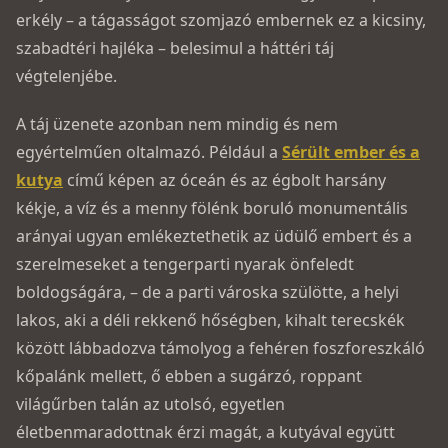
erkély – a tágasságot szomjazó embernek ez a kicsiny,
szabadtéri hajléka – belesimul a háttéri táj
végtelenjébe.
A táj üzenete azonban nem mindig és nem
egyértelműen oltalmazó. Például a
Sérült ember és a
kutya
című képen az óceán és az égbolt harsány
kékje, a víz és a menny fölénk boruló monumentális
arányai ugyan emlékeztethetik az üdülő embert és a
szerelmeseket a tengerparti nyarak önfeledt
boldogságára, – de a parti városka szülötte, a helyi
lakos, aki a déli rekkenő hőségben, kihalt terecskék
között lábbadozva támolyog a fehéren foszforeszkáló
kőpalánk mellett, ő ebben a sugárzó, roppant
világűrben talán az utolsó, egyetlen
életbenmaradottnak érzi magát, a kutyával együtt