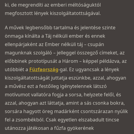
ki, de megrendíti az emberi méltóságuktól
megfosztott lények kiszolgáltatottságával.
A művek legbensőbb tartalma és jelentése szinte
önmaga kínálta a Táj nélküli ember és ennek
ellenpárjaként az Ember nélküli táj – csupán
magunknak szolgáló – jelleggel összegző címeket, az
előbbinek prototípusát a Három – képpel példázva, az
utóbbiét a
Füzfaország
-gal. Ez ugyancsak a lények
kiszolgáltatottságát juttatja eszünkbe, azzal, ahogyan
a művész ezt a festőileg igénytelennek látszó
motívumot vallatóra fogja a ­sorsa, helyzete felől, és
azzal, ahogyan azt láttatja, amint a sás csonka bokra,
sorsára hagyott öreg madárként csontszárazan nyúlik
fel a zsom­békból. Csak egyetlen elszabadult tincse
utánozza játékosan a fűzfa gyökerének