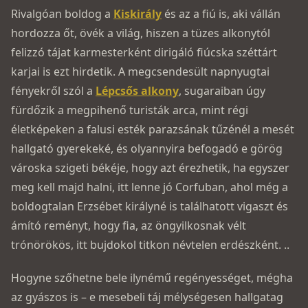
Rivalgóan boldog a
Kiskirály
és az a fiú is, aki vállán
hordozza őt, övék a világ, hiszen a tüzes alkonytól
felizzó tájat karmesterként dirigáló fiúcska széttárt
karjai is ezt hirdetik. A meg­csendesült napnyugtai
fényekről szól a
Lépcsős alkony
, sugaraiban úgy
fürdőzik a megpihenő turisták arca, mint régi
életképeken a falusi esték parazsának tűzénél a mesét
hallgató gyerekeké, és olyannyira befogadó e görög
városka szigeti békéje, hogy azt érezhetik, ha egyszer
meg kell majd halni, itt lenne jó Corfuban, ahol még a
boldogtalan Erzsébet királyné is találhatott vigaszt és
ámító reményt, hogy fia, az öngyilkosnak vélt
trónörökös, itt bujdokol titkon névtelen erdészként. ..
Hogyne szőhetne bele ilynémű regényességet, mégha
az gyászos is – e mesebeli táj mélységesen hallgatag