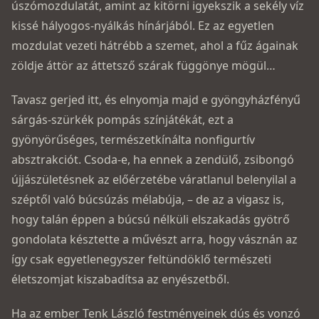
úszómozdulatát, amint az kitörni igyekszik a sekély víz
kissé hályogos-nyálkás hínárjából. Ez az egyetlen
mozdulat vezeti hátrébb a szemet, ahol a fűz ágainak
zöldje áttör az áttetsző szárak függönye mögül…
Tavasz gerjed itt, és elnyomja majd e gyöngyház­fényű
sárgás-szürkék pompás színjátékát, ezt a
gyönyörűséges, természetkínálta nonfigurtív
absztrakciót. Csoda-e, ha ennek a zendülő, zsibongó
újjászületésnek az előérzetébe váratlanul belenyilal a
széptől való búcsúzás mélabúja, – de az a vigasz is,
hogy talán éppen a búcsú nélküli elszakadás gyötrő
gondolata késztette a művészt arra, hogy vásznán az
így csak egyetlenegyszer feltündöklő természeti
életszomjat kiszabadítsa az enyészetből.
Ha az ember Tenk László festményeinek dús és vonzó