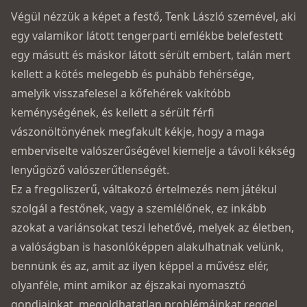
Végül nézzük a képet a festő, Tenk László szemével, aki
egy valamikor látott tengerparti emlékbe belefestett
egy másutt és máskor látott sérült embert, talán mert
kellett a kötés melegebb és puhább fehérsége,
amelyik visszafelesel a kőfehérek vakítóbb
keménységének, és kellett a sérült férfi
vászonöltönyének megfakult kékje, hogy a maga
emberviselte valószerűségével kiemelje a távoli kékség
lenyűgöző valószerűtlenségét.
Ez a fregoliszerű, váltakozó értelmezés nem játékul
szolgál a festőnek, vagy a szemlélőnek, ez inkább
azokat a variánsokat teszi lehetővé, melyek az életben,
a valóságban is hasonlóképpen alakulhatnak velünk,
bennünk és az, amit az ilyen képpel a művész elér,
olyanféle, mint amikor az éjszakai nyomasztó
gondjainkat, megoldhatatlan problémáinkat reggel