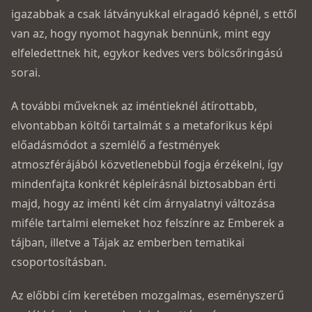
igazabbak a csak látványukkal elragadó képnél, s ettől
van az, hogy nyomot hagynak bennünk, mint egy
elfeledettnek hit, egykor kedves vers bölcsőringású
sorai.
A további műveknek az iméntieknél átírottabb,
elvontabban költői tartalmát s a metaforikus képi
előadásmódot a szemlélő a festmények
atmoszférájából közvetlenebbül fogja érzékelni, így
mindenfajta konkrét képleírásnál biztosabban érti
majd, hogy az iménti két cím árnyalatnyi változása
miféle tartalmi elemeket hoz felszínre az Emberek a
tájban, illetve a Tájak az emberben tematikai
csoportosításban.
Az előbbi cím keretében mozgalmas, eseményszerű