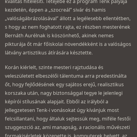
kvalitás hitelesíti. Tetejébe ez a program Tenk pályája
kezdetén, éppen a „szocreál” sivár és hamis
„valóságábrázolásával” állott a legélesebb ellentétben,
s hogy az nem foghatott rajta, ez részben mesterének
Bernáth Aurélnak is köszönhető, akinek nemes
pikturája őt már főiskolai növendékként is a valóságos
látvány artisztikus átírására késztette.
Korán kiérlelt, szinte mesteri rajztudása és
veleszületett elbeszélői tálentuma arra predestinálta
őt, hogy fejlődésének egy sajátos erejű, realisztikus
korszaka után, nagy biztonsággal tegye le jelenlegi
képírói stílusának alapjait. Ebből az irályból a
jellegzetesen Tenk-i vonásokat úgy kívánjuk most
felcsillantani, hogy általuk sejtessük meg, miféle festői
szuggeszció az, ami manapság, a racionális művészeti
formakisérletek közepette is, komputerek helyett, az