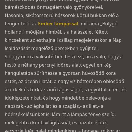
bámészkodás önmagáért való gyönyöreivel,
Hasonló, sikátorszerű házsorok közül bukkan elő a
tenger felől az
Ember lámpással
, mit ama „Bolygó
hollandi” módjára himbál, s a halászélet féltett
kincseként az esthajnali csillag megjelenéskor, a Nap
leáldozását megelőző percekben gyújt fel.­
S hogy nem a vaksötétben teszi ezt, arra való, hogy a
festő e néhány percnyi időrés alatt egyetlen kép
hangulatába sűríthesse a gyorsan hűvösödő kora
estét, az óceán illatát, a nagy víz hátterében öblösödő
azurkék és türkiz színű tágasságot, s egyúttal a tér-, és
időképzeteinket, és hogy mindebbe belevonja a
napszak,- az éghajlat és a szaglás,- az illat,- a
hőérzékelésünket is: lám itt a lámpás fénye szelíd,
melegebb a künti világításnál, és hazafelé húz,
vacsorát ígér, halat mindenképp, – hogyne, mikor az