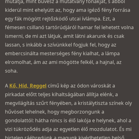
mutatja, mint bűvész a mutatvány fonákját, s abból
kiderül mint ehelyütt az, hogy ama igéző fény forrása
egy fák mögött rejtőzködő utcai ívlámpa. Ezt, a
fémesen csillanó tartórúdjáról hamar fel lehetett volna
ismerni, de mi azt látjuk, amit látni akarunk és csak
lassan, s inkább a szívünkkel fogjuk fel, hogy az
embercsinálta mesterséges fény kialhat, a lámpa
elromolhat, ám az ami mögötte felkél, a hajnal, az
soha.
A
Kő, Híd, Reggel
című kép az ódon városkát a
pirkadat előtt teljes kihaltságában állítja elénk, a
megvilágítás szűrt fényében, a kristálytiszta színek oly
hűvöset lehelnek, hogy megborzongunk a
gondolattól: hátha nincs is élő lakója e helynek, ahol a
vizi tükröződés adja az egyetlen élő mozdulatot. És mi
hirtelen ráébredünk a magunk kivédhetetlen belső