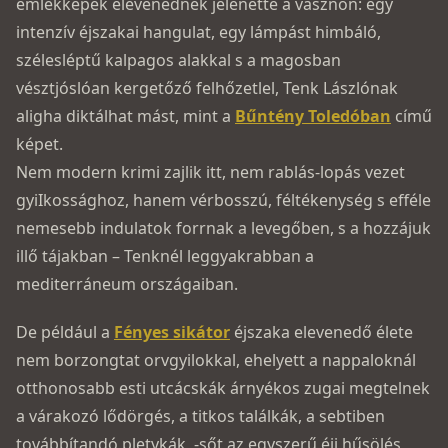
emlékképek elevenednek jelenetté a vásznon: egy
intenzív éjszakai hangulat, egy lámpást himbáló,
szélesléptű kalpagos alakkal s a magosban
vésztjóslóan kergetőző felhőzetlel, Tenk Lászlónak
aligha diktálhat mást, mint a
Bűntény Toledóban
című
képet.
Nem modern krimi zajlik itt, nem rablás-lopás vezet
gyiIkossághoz, hanem vérbosszú, féltékenység s efféle
nemesebb indulatok forrnak a levegőben, s a hozzájuk
illő tájakban – Tenknél leggyakrabban a
mediterráneum országaiban.
De például a
Fényes sikátor
éjszaka elevenedő élete
nem borzongtat orvgyilokkal, ehelyett a nappaloknál
otthonosabb esti utcácskák árnyékos zugai megtelnek
a várakozó lődörgés, a titkos találkák, a sebtiben
továbbítandó pletykák, -sőt az egyszerű éji hűsölés,