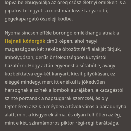
lopva belebugyolálja az öreg csősz életnyi emlékeit is a
pipafüsttel együtt a most már kissé fanyarodó,
gégekapargató őszeleji ködbe.
Nyoma sincsen efféle borongó emlékhangulatnak a
Hajnali kódorgók
című képen, ahol hegyi
magasságban két zekébe öltözött férfi alakját Iátjuk,
imbolygósan, derűs önfeledtségben kutyástól
hazatérni. Hogy aztán egyenest a sétából-e, avagy
közbeiktatva egy-két kanyart, kicsit pityókásan, ez
eléggé mindegy, mert itt enélkül is jókedvűen
harsognak a színek a lombok aurájában, a kacagástól
szinte porzanak a napsugarak szemcséi, és oly
tejfehéren alszik a méyben a távoli város a páradunyha
alatt, mint a kisgyerek álma, és olyan felhőtlen az ég,
mint e két, színmámoros piktor régi-régi barátsága.