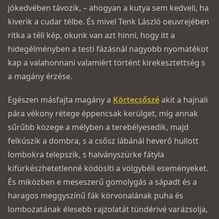
jókedvében távozik, – ahogyan a kutya sem kedveli, ha
kiverik a cudar télbe. És mivel Tenk László oeuvrejében
ritka a téli kép, okunk van azt hinni, hogy itt a
hidegélményben a testi fázásnál nagyobb nyomatékot
kap a valahonnani valamiért történt kirekesztettség s
a magány érzése.
Egészen másfajta magány a
Körtecsőszé
akit a hajnali
pára vékony rétege éppencsak kerülget, míg annak
sűrűbb közege a mélyben a terebélyesedik, majd
felkúszik a dombra, s a csősz lábánál heverő hullott
lombokra telepszik, s halványszürke fátyla
kifürkészhetetlenné ködösíti a völ­gybéli eseményeket.
És miközben e meseszerű gomolygás a sápadt és a
haragos meggyszínű fák körvonalának puha és
lombozatának élesebb rajzolatát tündérivé varázsolja,