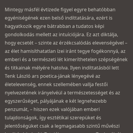
Mintegy másfél évtizede figyel egyre behatóbban
egyéniségének ezen belső indíttatására, ezért is
hagyatkozik egyre bátrabban a tudatos képi
gondolkodás mellett az intuíciójára. Ez azt diktálja,
hogy ecsetét – szinte az érzékcsalódás elevenségével –
az élet hamisíthatatlan ízei iránt tegye fogékonnyá, az
emberi és a természeti lét kimeríthetelen szépségének
és titkainak mélyére hatolva. Ilyen indíttatásból lett
Tenk László ars poetica-jának lényegévé az
életelevenség, ennek szellemében vallja festői
nyelvezetének irányelvéül a természetességet és az
egyszerűséget, pályájának e két legnehezebb
penzumát, – hiszen ezek valójában emberi
tulajdonságok, így esztétikai szerepüket és
jelentőségüket csak a legmagasabb szintű művészi