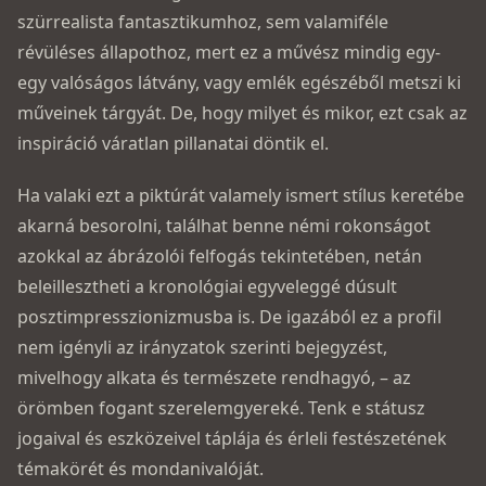
szürrealista fantasztikumhoz, sem valamiféle
révüléses állapothoz, mert ez a művész mindig egy-
egy valóságos látvány, vagy emlék egészéből metszi ki
műveinek tárgyát. De, hogy milyet és mikor, ezt csak az
inspiráció váratlan pillanatai döntik el.
Ha valaki ezt a piktúrát valamely ismert stílus keretébe
akarná besorolni, találhat benne némi rokonságot
azokkal az ábrázolói felfogás tekintetében, netán
beleillesztheti a kronológiai egyveleggé dúsult
posztimpresszionizmusba is. De igazából ez a profil
nem igényli az irányzatok szerinti bejegyzést,
mivelhogy alkata és természete rendhagyó, – az
örömben fogant szerelemgyereké. Tenk e státusz
jogaival és eszközeivel táplája és érleli festészetének
témakörét és mondanivalóját.