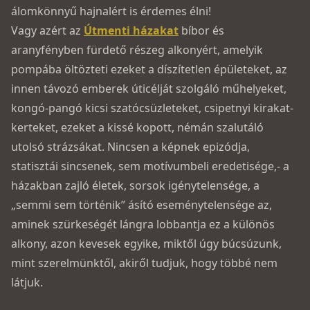
álomkönnyű hajnalért is érdemes élni!
Vagy azért az
Útmenti házakat
bíbor és
aranyfényben fürdető részeg alkonyért, amelyik
pompába öltözteti ezeket a díszítetlen épületeket, az
innen távozó emberek úticélját szolgáló műhelyeket,
kongó-pangó kicsi szatócsüzleteket, csipetnyi kirakat-
kerteket, ezeket a kissé kopott, némán szalutáló
utolsó strázsákat. Nincsen a képnek epizódja,
statisztái sincsenek, sem motívumbeli eredetisége,- a
házakban zajló életek, sorsok igénytelensége, a
„semmi sem történik” ásító eseménytelensége az,
aminek szürkeségét lángra­ lobbantja ez a különös
alkony, azon kevesek egyike, miktől úgy búcsúzunk,
mint szerelmünktől, akiről tudjuk, hogy többé nem
látjuk.