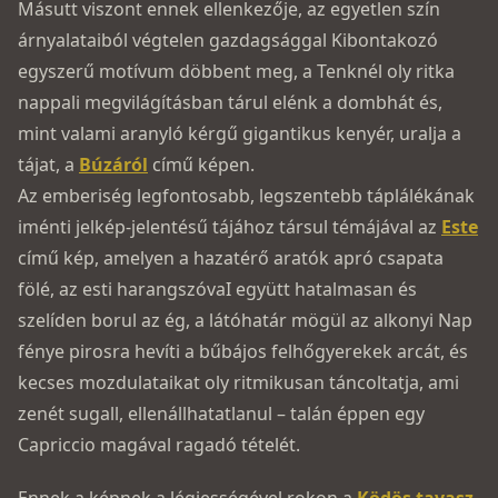
Másutt viszont ennek ellenkezője, az egyetlen szín
árnyalataiból végtelen gazdagsággal Kibontakozó
egyszerű motívum döbbent meg, a Tenknél oly ritka
nappali megvilágításban tárul elénk a dombhát és,
mint valami aranyló kérgű gigantikus kenyér, uralja a
tájat, a
Búzáról
című képen.
Az emberiség legfontosabb, legszentebb táplálékának
iménti jelkép-jelentésű tájához társul témájával az
Este
című kép, amelyen a haza­térő aratók apró csapata
fölé, az esti harangszóvaI együtt hatalmasan és
szelíden borul az ég, a látóhatár mögül az alkonyi Nap
fénye pirosra hevíti a bűbájos felhőgyerekek arcát, és
kecses mozdulataikat oly ritmikusan táncoltatja, ami
zenét sugall, ellenállhatatlanul – talán éppen egy
Capriccio magával ragadó tételét.