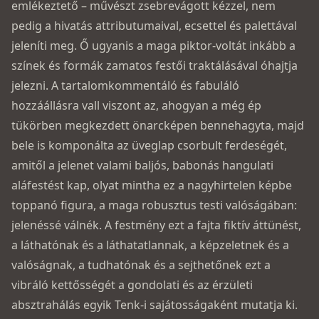
emlékeztető – művészt zsebrevágott kézzel, nem
pedig a hivatás attributumaival, ecsettel és palettával
jeleníti meg. Ő ugyanis a maga piktor-voltát inkább a
színek és formák zamatos festői traktálásával óhajtja
jelezni. A tartalomkommentáló és fabuláló
hozzáállásra vall viszont az, ahogyan a még ép
tükörben megkezdett önarcképen bennehagyta, majd
bele is komponálta az üveglap csorbult ferdeségét,
amitől a jelenet valami baljós, babonás hangulati
aláfestést kap, olyat mintha ez a nagyhirtelen képbe
toppanó figura, a maga robusztus testi valóságában:
jelenéssé válnék. A festmény ezt a fajta fiktív áttünést,
a láthatónak és a láthatatlannak, a képzeletnek és a
valóságnak, a tudhatónak és a sejthetőnek ezt a
vibráló kettősségét a gondolati és az érzületi
absztrahálás egyik Tenk-i sajátosságaként mutatja ki.