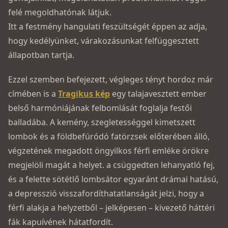
felé megoldhatónak látjuk.
Itt a festmény hangulati feszültségét éppen az adja,
hogy kedélyünket, várakozásunkat felfüggesztett
állapotban tartja.
Ezzel szemben befejezett, végleges tényt hordoz már
címében is a
Tragikus kép
egy talajavesztett ember
belső harmóniájának felbomlását foglalja festői
balladába. A kemény, szegletességgel kimetszett
lombok és a földbefúródó fatörzsek előterében álló,
végzetének megadott öngyilkos férfi emléke örökre
megjelöli magát a helyet. a csüggedten lehanyatló fej,
és a felette sötétlő lombsátor egyaránt drámai hatású,
a depresszió visszafordíthatatlanságát jelzi, hogy a
férfi alakja a helyzetből – jelképesen – kivezető háttéri
fák kapuívének hátatfordít.