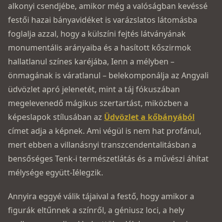
alkonyi csendjébe, amikor még a valóságban kevéssé
festői hazai bányavidéket is varázslatos látomásba
foglalja azzal, hogy a külszíni fejtés látványának
monumentális arányaiba és a hasított kőszirmok
hallatlanul színes karéjába, Ienn a mélyben –
önmagának is váratlanul – ­belekomponálja az Angyali
üdvözlet apró jelenetét, mint a táj fókuszában
megelevenedő mágikus szertartást, miközben a
képeslapok stílusában az
Üdvözlet a kőbányából
címet adja a képnek. Ami végül is nem hat profánul,
mert ebben a villanásnyi transzcendentalitásban a
bensőséges Tenk-i természetlátás és a művészi áhítat
mélysége együtt-Iélegzik.
Annyira eggyé válik tájaival a festő, hogy amikor a
figurák eltűnnek a színről, a géniusz loci, a hely