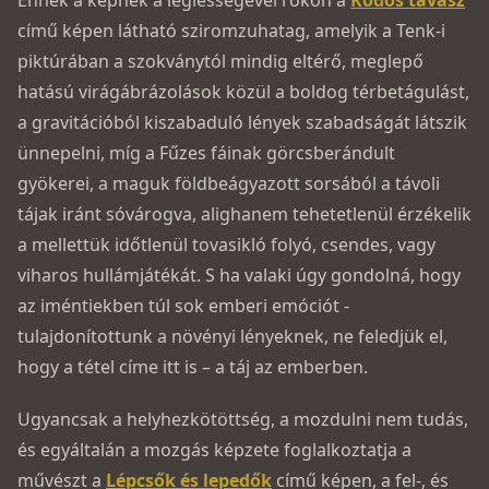
Ennek a képnek a légiességével rokon a
Ködös tavasz
című képen látható sziromzuhatag, amelyik a Tenk-i
piktúrában a szokványtól mindig eltérő, meglepő
hatású virágábrázolások közül a boldog térbetágulást,
a gravitációból kiszabaduló lények szabadságát látszik
ünnepelni, míg a Fűzes fáinak görcsberándult
gyökerei, a maguk földbeágyazott sorsából a távoli
tájak iránt sóvárogva, alighanem tehetetlenül érzékelik
a mellettük időtlenül tovasikló folyó, csendes, vagy
viharos hullámjátékát. S ha valaki úgy gondolná, hogy
az iméntiekben túl sok emberi emóciót ­
tulajdonítottunk a növényi lényeknek, ne feledjük el,
hogy a tétel címe itt is – a táj az emberben.
Ugyancsak a helyhezkötöttség, a mozdulni nem tudás,
és egyáltalán a mozgás képzete foglalkoztatja a
művészt a
Lépcsők és lepedők
című képen, a fel-, és