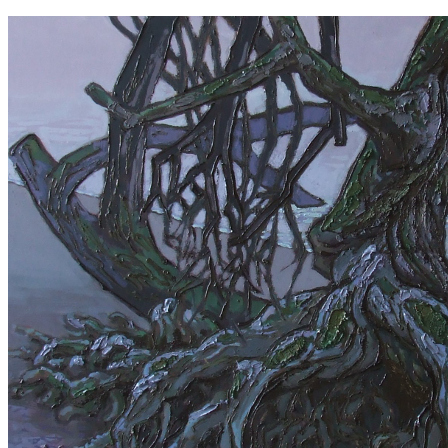
Ugrás
a
tartalomhoz