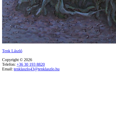
Tenk László
Copyright © 2026
Telefon:
+36 30 193 8820
Email:
tenklaszlo43@tenklaszlo.hu